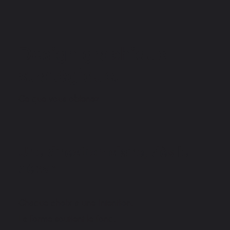
Design graphique
stratégique.
Ce que vous obtenez
Une direction claire, dès le
départ
Chaque choix a une intention.
La forme soutient le fond.