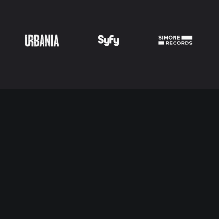
navigation ⸺
services
projets
articles
contact