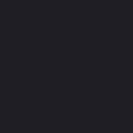
Votre positionnement gagne en clarté.
Des visuels qui servent
vraiment votre projet
Des livrables structurés et faciles à déployer.
Une cohérence dans chaque détail.
Une marque qui tient dans le temps.
Un système cohérent, prêt à
durer